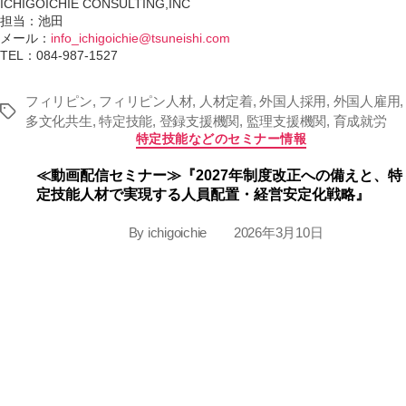
ICHIGOICHIE CONSULTING,INC
担当：池田
メール：
info_ichigoichie@tsuneishi.com
TEL：084-987-1527
フィリピン
,
フィリピン人材
,
人材定着
,
外国人採用
,
外国人雇用
,
Tags
多文化共生
,
特定技能
,
登録支援機関
,
監理支援機関
,
育成就労
Categories
特定技能などのセミナー情報
≪動画配信セミナー≫『2027年制度改正への備えと、特
定技能人材で実現する人員配置・経営安定化戦略』
By
ichigoichie
2026年3月10日
Post
Post
author
date