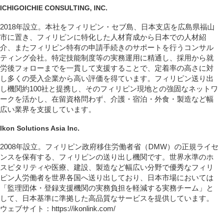
ICHIGOICHIE CONSULTING, INC.
2018年設立。本社をフィリピン・セブ島、日本支店を広島県福山
市に置き、フィリピンに特化した人材育成から日本での人材紹
介、またフィリピン特有の申請手続きのサポートを行うコンサル
ティング会社。特定技能制度等の実務運用に精通し、採用から就
労後フォローまでを一貫して支援することで、定着率の高さに対
し多くの受入企業から高い評価を得ています。フィリピン送り出
し機関約100社と提携し、そのフィリピン現地との強固なネットワ
ークを活かし、在留資格問わず、介護・宿泊・外食・製造など幅
広い業界を支援しています。
Ikon Solutions Asia Inc.
2008年設立。フィリピン政府移住労働者省（DMW）の正規ライセ
ンスを保有する、フィリピンの送り出し機関です。世界水準のホ
スピタリティや医療、建設、製造など幅広い分野で優秀なフィリ
ピン人労働者を世界各国へ送り出しており、日本市場においては
「監理団体・登録支援機関の実務負担を軽減する実務チーム」と
して、日本基準に準拠した高品質なサービスを提供しています。
ウェブサイト：https://ikonlink.com/