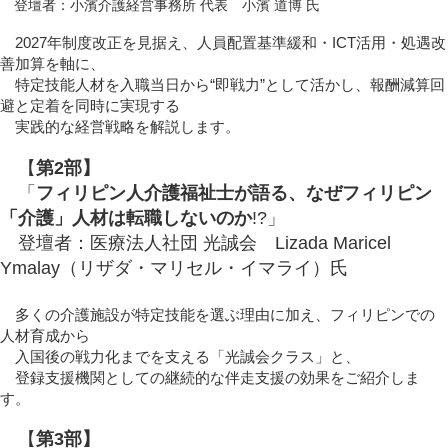
登壇者：小濱介護経営事務所 代表 小濱 道博 氏
2027年制度改正を見据え、人員配置基準緩和・ICT活用・処遇改
善加算を軸に、
特定技能人材を入職当日から“即戦力”として活かし、報酬減算回
避と定着を同時に実現する
実践的な経営戦略を解説します。
【
第2部】
「
フィリピン人介護福祉士が語る、なぜフィリピン
「介護」人材は転職しないのか
!?」
登壇者：医療法人社団 光誠会 Lizada Maricel
Ymalay（リザダ・マリセル・イマライ）氏
多くの介護施設が特定技能を選ぶ理由に加え、フィリピンでの
人材育成から
入国後の戦力化までを支える「光誠会クラス」と、
登録支援機関としての継続的な伴走支援の効果をご紹介しま
す。
【
第3部】