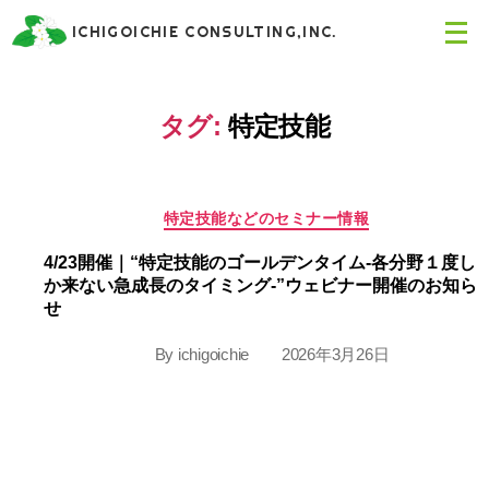
メ
ICHIGOICHIE CONSULTING,INC.
ニ
ュ
ー
を
タグ:
特定技能
開
く
Categories
特定技能などのセミナー情報
4/23開催｜“特定技能のゴールデンタイム-各分野１度し
か来ない急成長のタイミング-”ウェビナー開催のお知ら
せ
By
ichigoichie
2026年3月26日
Post
Post
author
date