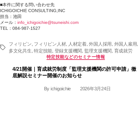
■本件に関する問い合わせ先
ICHIGOICHIE CONSULTING,INC
担当：池田
メール：
info_ichigoichie@tsuneishi.com
TEL：084-987-1527
フィリピン
,
フィリピン人材
,
人材定着
,
外国人採用
,
外国人雇用
,
Tags
多文化共生
,
特定技能
,
登録支援機関
,
監理支援機関
,
育成就労
Categories
特定技能などのセミナー情報
4/21開催｜育成就労制度「監理支援機関の許可申請」徹
底解説セミナー開催のお知らせ
By
ichigoichie
2026年3月24日
Post
Post
author
date