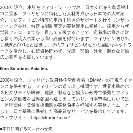
2018年設立。本社をフィリピン・セブ島、日本支店を広島県福山
市に置き、フィリピンに特化した人材育成から日本での人材紹
介、またフィリピン特有の申請手続きのサポートを行うコンサル
ティング会社。特定技能制度等の実務運用に精通し、採用から就
労後フォローまでを一貫して支援することで、定着率の高さに対
し多くの受入企業から高い評価を得ています。フィリピン送り出
し機関約100社と提携し、そのフィリピン現地との強固なネットワ
ークを活かし、在留資格問わず、介護・宿泊・外食・製造など幅
広い業界を支援しています。
Ikon Solutions Asia Inc.
2008年設立。フィリピン政府移住労働者省（DMW）の正規ライセ
ンスを保有する、フィリピンの送り出し機関です。世界水準のホ
スピタリティや医療、建設、製造など幅広い分野で優秀なフィリ
ピン人労働者を世界各国へ送り出しており、日本市場においては
「監理団体・登録支援機関の実務負担を軽減する実務チーム」と
して、日本基準に準拠した高品質なサービスを提供しています。
ウェブサイト：https://ikonlink.com/
■本件に関する問い合わせ先