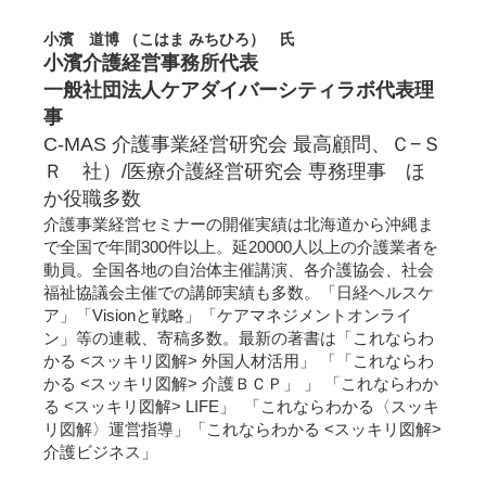
小濱 道博 （こはま みちひろ） 氏
小濱介護経営事務所代表
一般社団法人ケアダイバーシティラボ代表理
事
C-MAS 介護事業経営研究会 最高顧問、Ｃ−Ｓ
Ｒ 社）/医療介護経営研究会 専務理事 ほ
か役職多数
介護事業経営セミナーの開催実績は北海道から沖縄ま
で全国で年間300件以上。延20000人以上の介護業者を
動員。全国各地の自治体主催講演、各介護協会、社会
福祉協議会主催での講師実績も多数。「日経ヘルスケ
ア」「Visionと戦略」「ケアマネジメントオンライ
ン」等の連載、寄稿多数。最新の著書は「これならわ
かる <スッキリ図解> 外国人材活用」 「「これならわ
かる <スッキリ図解> 介護ＢＣＰ」 」 「これならわか
る <スッキリ図解> LIFE」 「これならわかる〈スッキ
リ図解〉運営指導」「これならわかる <スッキリ図解>
介護ビジネス」