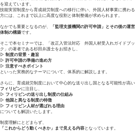
を迎えています。
技能実習制度から育成就労制度への移行に伴い、外国人材事業に携わる
方には、これまで以上に高度な役割と体制整備が求められます。
なかでも重要となるのが、
「監理支援機関の許可申請」とその後の運営
体制の構築
です。
そこで本セミナーでは、「改正入管法対応 外国人材受入れガイドブッ
ク」の著者である杉田弁護士をお招きし、
▷ 制度の背景・趣旨
▷ 許可申請の準備の進め方
▷ 注意すべきポイント
といった実務的なテーマについて、体系的に解説します。
さらに、育成就労制度において中心的な送り出し国となる可能性が高い
フィリピン
に注目し、
▷ フィリピンの送り出し制度の仕組み
▷ 他国と異なる制度の特徴
▷ フィリピン人材が選ばれる理由
についても解説いたします。
制度理解にとどまらず、
「これからどう動くべきか」まで見える内容
となっています。