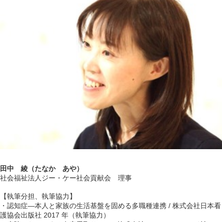
田中 綾（たなか あや）
社会福祉法人ジー・ケー社会貢献会 理事
【執筆分担、執筆協力】
・認知症―本人と家族の生活基盤を固める多職種連携 / 株式会社日本看
護協会出版社 2017 年（執筆協力）