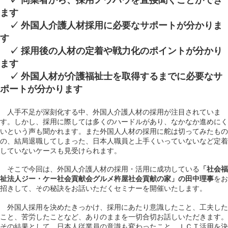
✓ 同業者から、採用ノウハウを直接聞くことができ
ます
✓ 外国人介護人材採用に必要なサポートが分かりま
す
✓ 採用後の人材の定着や戦力化のポイントが分かり
ます
✓ 外国人材が介護福祉士を取得するまでに必要なサ
ポートが分かります
人手不足が深刻化する中、外国人介護人材の採用が注目されていま
す。しかし、採用に際しては多くのハードルがあり、なかなか進めにく
いという声も聞かれます。また外国人人材の採用に舵は切ってみたもの
の、結局退職してしまった、日本人職員と上手くいっていないなど定着
していないケースも見受けられます。
そこで今回は、外国人介護人材の採用・活用に成功している
「社会福
祉法人ジー・ケー社会貢献会グルメ杵屋社会貢献の家」の田中理事
をお
招きして、その秘訣をお話いただくセミナーを開催いたします。
外国人採用を決めたきっかけ、採用にあたり意識したこと、工夫した
こと、苦労したことなど、ありのままを一切合切お話しいただきます。
その結果として、日本人従業員の意識も変わったこと、ＩＣＴ活用を決