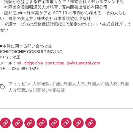
・病院からはじまる在宅看取りケア / 株式会社メヂカルフレンド社
・社區整合長期照護與人才培育 / 五南圖書出版份有限公司
・認知症 plus 終末期ケアと ACP 10 の事例から考える「その人らし
い」最期の支え方 / 株式会社日本看護協会出版社
・介護サービスの業務継続計画(BCP)策定のポイント / 株式会社ぎょう
せい
■本件に関する問い合わせ先
ICHIGOICHIE CONSULTING,INC
担当：池田
メール：
ml_ichigoichie_consulting_jp@tsuneishi.com
TEL：084-987-1527
フィリピン
,
人材確保
,
介護
,
外国人人材
,
外国人介護人材
,
外国
Tags
人介護職
,
技能実習
,
特定技能
TOP
私
会
サ
フ
イ
よ
お