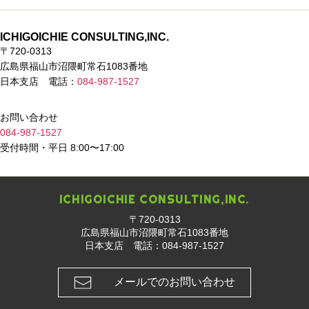
た
社
ー
ィ
ベ
く
問
ち
概
ビ
リ
ン
あ
い
の
要
ス
ピ
ト
る
合
ICHIGOICHIE CONSULTING,INC.
強
ン
申
質
わ
〒720-0313
み
に
込
問
せ
広島県福山市沼隈町常石1083番地
日本支店 電話：
084-987-1527
特
受
化
付
す
完
お問い合わせ
る
了
084-987-1527
受付時間・平日 8:00〜17:00
理
由
ICHIGOICHIE CONSULTING,INC.
〒720-0313
広島県福山市沼隈町常石1083番地
日本支店 電話：
084-987-1527
メールでのお問い合わせ