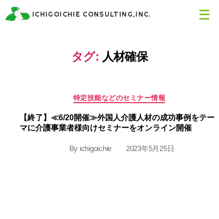
メ
ICHIGOICHIE CONSULTING,INC.
ニ
ュ
ー
を
タグ:
人材確保
開
く
Categories
特定技能などのセミナー情報
【終了】≪6/20開催≫外国人介護人材の成功事例をテー
マに介護事業者様向けセミナーをオンライン開催
By
ichigoichie
2023年5月25日
Post
Post
author
date