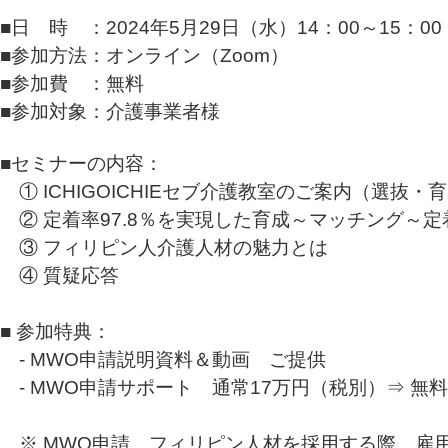
■日 時 ：2024年5月29日（水）14：00～15：00
■参加方法：オンライン（Zoom）
■参加費 ：無料
■参加対象：介護事業者様
■セミナーの内容：
① ICHIGOICHIEセブ介護教室のご案内（選抜・
② 定着率97.8％を実現した育成～マッチング～
③ フィリピン人介護人材の魅力とは
④ 質疑応答
■ 参加特典：
‐ MWO申請説明資料＆動画 ご提供
‐ MWO申請サポート 通常17万円（税別）⇒ 無料
※ MWO申請…フィリピン人材を採用する際、雇