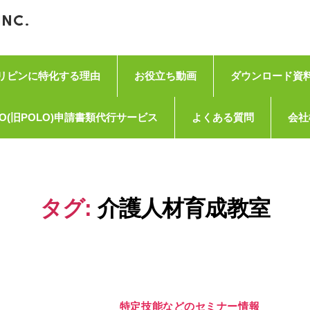
INC.
リピンに特化する理由
お役立ち動画
ダウンロード資
O(旧POLO)申請書類代行サービス
よくある質問
会社
タグ:
介護人材育成教室
特定技能などのセミナー情報