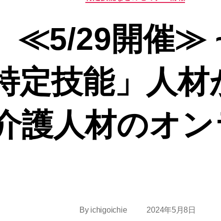
≪5/29開催≫ 
特定技能」人材
介護人材のオン
By
ichigoichie
2024年5月8日
Post
Post