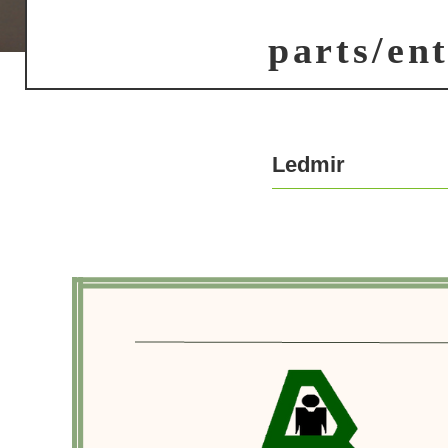
parts/en
Ledmir