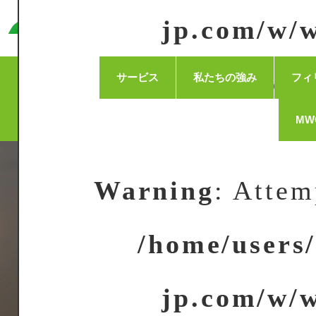
ICHIGOICHIE CONSULTING,
jp.com/w/w
parts/en
サービス
私たちの強み
フィ
MW
Warning
: Attem
/home/users
jp.com/w/w