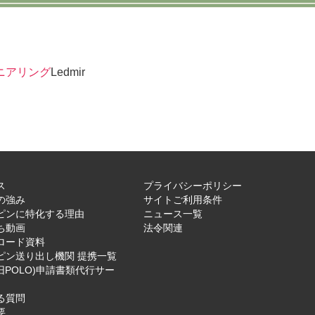
ニアリング
Ledmir
ス
プライバシーポリシー
の強み
サイトご利用条件
ピンに特化する理由
ニュース一覧
ち動画
法令関連
ロード資料
ピン送り出し機関 提携一覧
旧POLO)申請書類代行サー
る質問
要