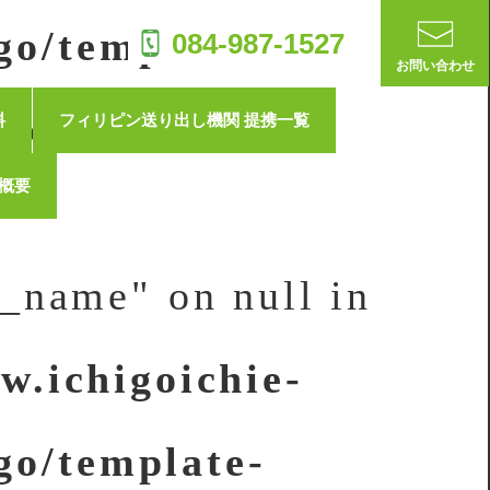
お電話でのお問い合わせ
go/template-
084-987-1527
お問い合わせ
受付時間・平日 8:00〜17:00
on line
20
料
フィリピン送り出し機関 提携一覧
概要
t_name" on null in
w.ichigoichie-
go/template-