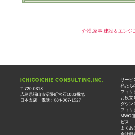
介護
,
家事
,
建設＆エンジ
ICHIGOICHIE CONSULTING,INC.
サービ
私たち
〒720-0313
フィリ
広島県福山市沼隈町常石1083番地
お役立
日本支店 電話：
084-987-1527
ダウン
フィリ
MWO(
ビス
よくあ
会社概