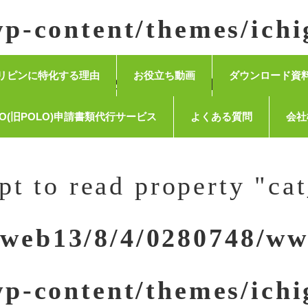
INC.
p-content/themes/ichi
try-header_release.php
リピンに特化する理由
お役立ち動画
ダウンロード資
O(旧POLO)申請書類代行サービス
よくある質問
会社
pt to read property "ca
/web13/8/4/0280748/ww
p-content/themes/ichi